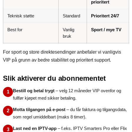
prioritert
Teknisk støtte
Standard
Prioritert 24/7
Best for
Vanlig
Sport / mye TV
bruk
For sport og store direktesendinger anbefaler vi vanligvis
VIP på grunn av bedre stabilitet og prioritert support.
Slik aktiverer du abonnementet
Bestill og betal trygt
– velg 12 måneder VIP ovenfor og
1
fullfør kjøpet med sikker betaling.
Motta tilgangen på e-post
– du får faktura og tilgangsdata,
2
som regel umiddelbart (maks 8 timer).
Last ned en IPTV-app
– f.eks. IPTV Smarters Pro eller Flix
3