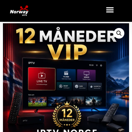
Home
/
VIP
/ VIP IPTV Abonnement – 12 Måneder