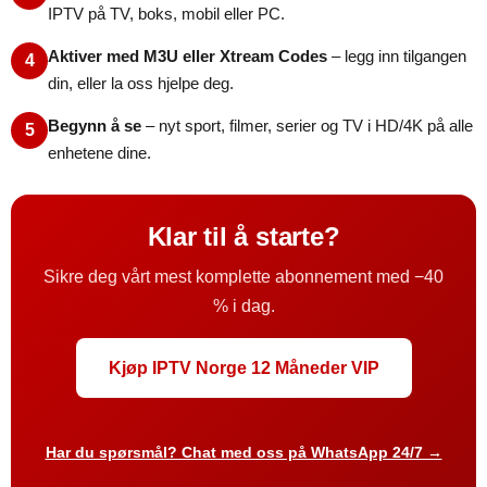
IPTV på TV, boks, mobil eller PC.
Aktiver med M3U eller Xtream Codes
– legg inn tilgangen
4
din, eller la oss hjelpe deg.
Begynn å se
– nyt sport, filmer, serier og TV i HD/4K på alle
5
enhetene dine.
Klar til å starte?
Sikre deg vårt mest komplette abonnement med −40
% i dag.
Kjøp IPTV Norge 12 Måneder VIP
Har du spørsmål? Chat med oss på WhatsApp 24/7 →