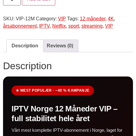
SKU:
VIP-12M
Category:
VIP
Tags:
12 måneder
,
4K
,
årsabonnement
,
IPTV
,
Netflix
,
sport
,
streaming
,
VIP
Description
Reviews (0)
Description
★ MEST POPULÆR · −40 % KAMPANJE
IPTV Norge 12 Måneder VIP –
full stabilitet hele året
Vårt mest komplette IPTV-abonnement i Norge, laget for