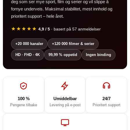
deg som ser mye sport, film og serier og vil slippe å
fornye underveis. Maksimal stabilitet, mest innhold og
prioritert support – hele året.
★★★★★
4,9 / 5
· basert på 57 anmeldelser
+20 000 kanaler
+120 000 filmer & serier
HD · FHD · 4K
99,99 % oppetid
Ingen binding
100 %
Umiddelbar
24/7
Pengene tilbake
Levering på e-post
Prioritert support