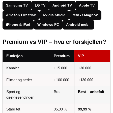
Samsung TV
LG TV
Android TV
Apple TV
Amazon Firestick
Nvidia Shield
MAG / Magbox
iPhone & iPad
Windows PC
Android mobil
Premium vs VIP – hva er forskjellen?
Funksjon
Premium
VIP
Kanaler
+15 000
+20 000
Filmer og serier
+100 000
+120 000
Sport og
Bra
Best – anbefalt
direktesendinger
Stabilitet
95,99 %
99,99 %