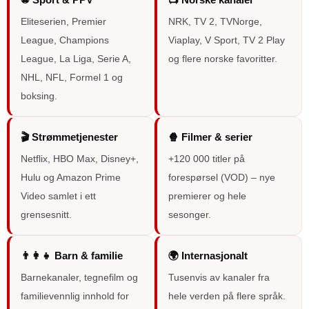
Eliteserien, Premier
NRK, TV 2, TVNorge,
League, Champions
Viaplay, V Sport, TV 2 Play
League, La Liga, Serie A,
og flere norske favoritter.
NHL, NFL, Formel 1 og
boksing.
🎬 Strømmetjenester
🍿 Filmer & serier
Netflix, HBO Max, Disney+,
+120 000 titler på
Hulu og Amazon Prime
forespørsel (VOD) – nye
Video samlet i ett
premierer og hele
grensesnitt.
sesonger.
👨‍👩‍👧 Barn & familie
🌍 Internasjonalt
Barnekanaler, tegnefilm og
Tusenvis av kanaler fra
familievennlig innhold for
hele verden på flere språk.