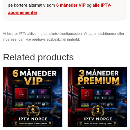
se kortere alternativ som
6 måneder VIP
og
alle IPTV-
abonnementer
.
Vi leverer IPTV-aktivering og teknisk konfigurasjon. Vi lagrer, distribuerer eller
videresender ikke opphavsrettsbeskyttet innhold.
Related products