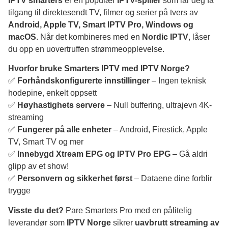
IPTV smarters
er en populær
IPTV-spiller
som lar deg få
tilgang til direktesendt TV, filmer og serier på tvers av
Android, Apple TV, Smart IPTV Pro, Windows og
macOS
. Når det kombineres med en
Nordic IPTV
, låser
du opp en uovertruffen strømmeopplevelse.
Hvorfor bruke Smarters IPTV med IPTV Norge?
✅
Forhåndskonfigurerte innstillinger
– Ingen teknisk
hodepine, enkelt oppsett
✅
Høyhastighets servere
– Null buffering, ultrajevn 4K-
streaming
✅
Fungerer på alle enheter
– Android, Firestick, Apple
TV, Smart TV og mer
✅
Innebygd Xtream EPG og IPTV Pro EPG
– Gå aldri
glipp av et show!
✅
Personvern og sikkerhet først
– Dataene dine forblir
trygge
Visste du det?
Pare Smarters Pro med en pålitelig
leverandør som
IPTV Norge
sikrer
uavbrutt streaming av