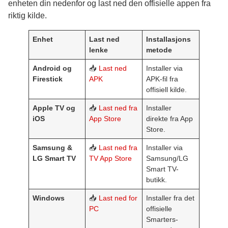
enheten din nedenfor og last ned den offisielle appen fra
riktig kilde.
Enhet
Last ned
Installasjons
lenke
metode
Android og
📥
Last ned
Installer via
Firestick
APK
APK-fil fra
offisiell kilde.
Apple TV og
📥
Last ned fra
Installer
iOS
App Store
direkte fra App
Store.
Samsung &
📥
Last ned fra
Installer via
LG Smart TV
TV App Store
Samsung/LG
Smart TV-
butikk.
Windows
📥
Last ned for
Installer fra det
PC
offisielle
Smarters-