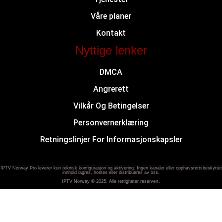
Våre planer
Kontakt
Nyttige lenker
DMCA
Angrerett
Vilkår Og Betingelser
Personvernerklæring
Retningslinjer For Informasjonskapsler
IPTV Norway Pro leverer kun teknisk konfigurasjon og aktivering. Ingen kanaler eller opphavsrettsbeskyttet
innhold lagres, hostes eller distribueres av oss.
IPTV Norway © 2025. Alle rettigheter reservert.