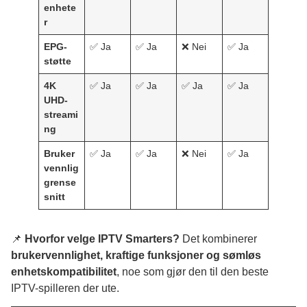
enhete
r
EPG-
✅ Ja
✅ Ja
❌ Nei
✅ Ja
støtte
4K
✅ Ja
✅ Ja
✅ Ja
✅ Ja
UHD-
streami
ng
Bruker
✅ Ja
✅ Ja
❌ Nei
✅ Ja
vennlig
grense
snitt
📌
Hvorfor velge IPTV Smarters?
Det kombinerer
brukervennlighet, kraftige funksjoner og sømløs
enhetskompatibilitet
, noe som gjør den til den beste
IPTV-spilleren der ute.