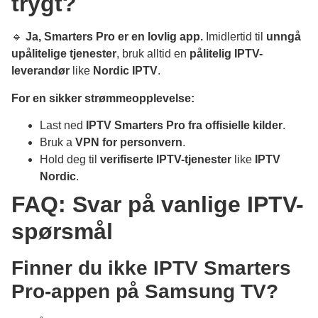
trygt?
🔹
Ja, Smarters Pro er en lovlig app.
Imidlertid til
unngå
upålitelige tjenester
, bruk alltid en
pålitelig IPTV-
leverandør
like
Nordic IPTV
.
For en sikker strømmeopplevelse:
Last ned
IPTV Smarters Pro fra offisielle kilder
.
Bruk a
VPN for personvern
.
Hold deg til
verifiserte IPTV-tjenester
like
IPTV
Nordic
.
FAQ: Svar på vanlige IPTV-
spørsmål
Finner du ikke IPTV Smarters
Pro-appen på Samsung TV?