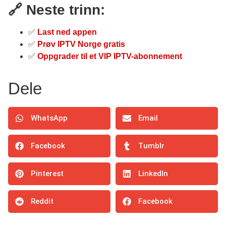
🔗 Neste trinn:
✅
Last ned appen
✅
Prøv IPTV Norge gratis
✅
Oppgrader til et VIP IPTV-abonnement
Dele
WhatsApp
Email
Facebook
Tumblr
Pinterest
LinkedIn
Reddit
Facebook