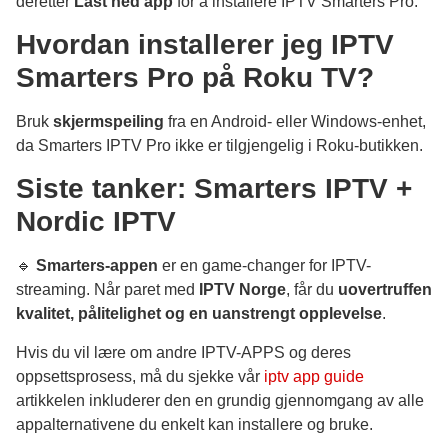
deretter
Last ned app
for å installere IPTV Smarters Pro.
Hvordan installerer jeg IPTV
Smarters Pro på Roku TV?
Bruk
skjermspeiling
fra en Android- eller Windows-enhet,
da Smarters IPTV Pro ikke er tilgjengelig i Roku-butikken.
Siste tanker: Smarters IPTV +
Nordic IPTV
🔹
Smarters-appen
er en game-changer for IPTV-
streaming. Når paret med
IPTV Norge
, får du
uovertruffen
kvalitet, pålitelighet og en uanstrengt opplevelse
.
Hvis du vil lære om andre IPTV-APPS og deres
oppsettsprosess, må du sjekke vår
iptv app guide
artikkelen inkluderer den en grundig gjennomgang av alle
appalternativene du enkelt kan installere og bruke.