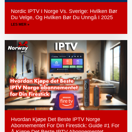
Nordic IPTV I Norge Vs. Sverige: Hvilken Bør
Du Velge, Og Hvilken Bør Du Unngå I 2025
LES MER »
Hvordan Kjøpe Det Beste IPTV Norge
Abonnementet For Din Firestick: Guide #1 For
Å Kjøpe Det Beste IPTV Abonnementet